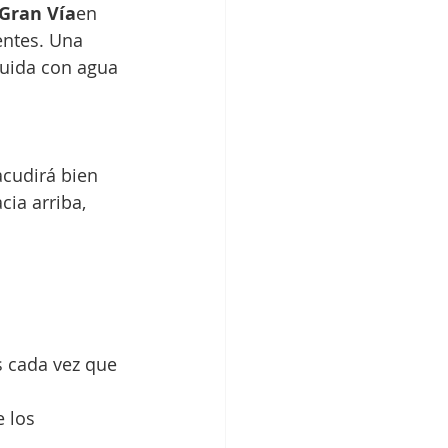
 Gran Vía
en 
entes. Una 
luida con agua 
acudirá bien 
ia arriba, 
s cada vez que 
 los 