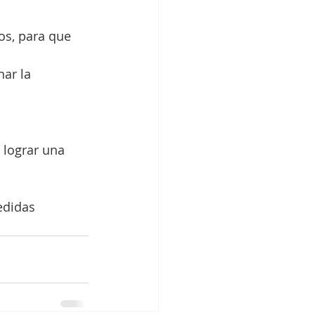
os, para que 
ar la 
 lograr una 
edidas 