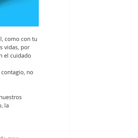
l, como con tu 
s vidas, por 
 el cuidado 
 contagio, no 
nuestros 
 la 