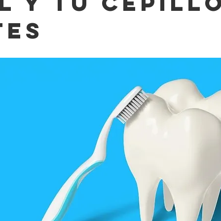
l y tu cepill
tes