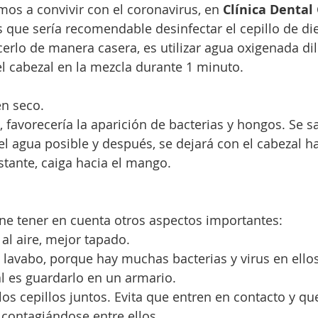
mos a convivir con el coronavirus, en
 Clínica Dental
que sería recomendable desinfectar el cepillo de di
rlo de manera casera, es utilizar agua oxigenada di
l cabezal en la mezcla durante 1 minuto. 
en seco.
favorecería la aparición de bacterias y hongos. Se s
l agua posible y después, se dejará con el cabezal hac
stante, caiga hacia el mango.
ene tener en cuenta otros aspectos importantes:
o al aire, mejor tapado.
 y lavabo, porque hay muchas bacterias y virus en ello
l es guardarlo en un armario.
os cepillos juntos. Evita que entren en contacto y que
 contagiándose entre ellos.