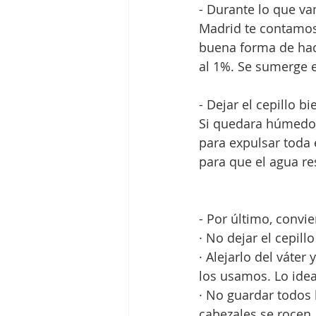
- Durante lo que va
Madrid te contamos 
buena forma de hace
al 1%. Se sumerge e
- Dejar el cepillo bi
Si quedara húmedo, 
para expulsar toda e
para que el agua re
- Por último, convi
· No dejar el cepill
· Alejarlo del váter
los usamos. Lo idea
· No guardar todos l
cabezales se rocen,