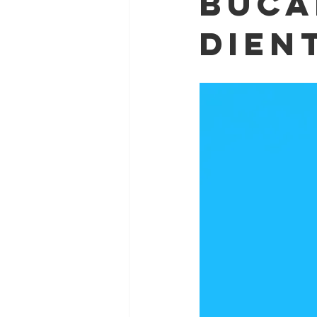
buca
dien