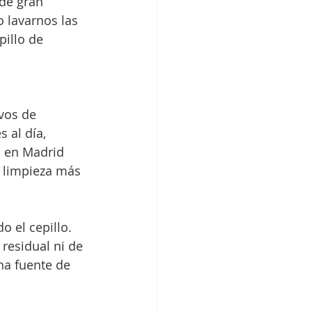
de gran 
 lavarnos las 
illo de 
vos de 
 al día, 
a
 en Madrid 
a limpieza más 
o el cepillo. 
residual ni de 
na fuente de 