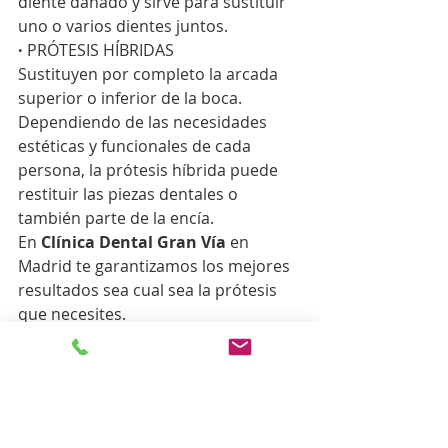
diente dañado y sirve para sustituir 
uno o varios dientes juntos. 
· 
PRÓTESIS HÍBRIDAS
Sustituyen por completo la arcada 
superior o inferior de la boca. 
Dependiendo de las necesidades 
estéticas y funcionales de cada 
persona, la prótesis híbrida puede 
restituir las piezas dentales o 
también parte de la encía. 
En
 Clínica Dental Gran Vía
 en 
Madrid te garantizamos los mejores 
resultados sea cual sea la prótesis 
que necesites.
Al no provocar molestias ni 
irritaciones, al tener una larga 
duración (siempre y cuando se 
lleven los cuidados oportunos), ser 
un tratamiento no excesivamente 